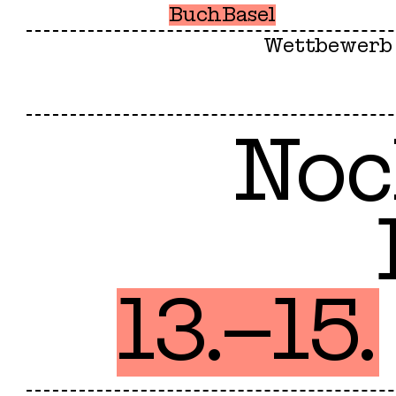
BuchBasel
Wettbewerb
No
13.–15.