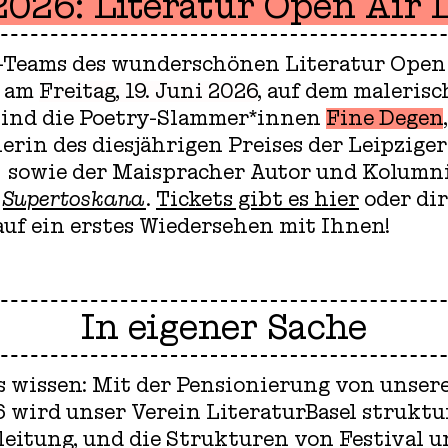
2026: Literatur Open Air L
K-Teams des wunderschönen Literatur Open A
r am
Freitag, 19. Juni 2026
, auf dem maleris
i sind die Poetry-Slammer*innen
Fine Degen
nerin des diesjährigen Preises der Leipzige
,
sowie der Maispracher Autor und Kolumn
n
Supertoskana
.
Tickets gibt es hier
oder di
 auf ein erstes Wiedersehen mit Ihnen!
In eigener Sache
ts wissen: Mit der Pensionierung von unser
 wird unser Verein LiteraturBasel struktur
leitung, und die Strukturen von Festival 