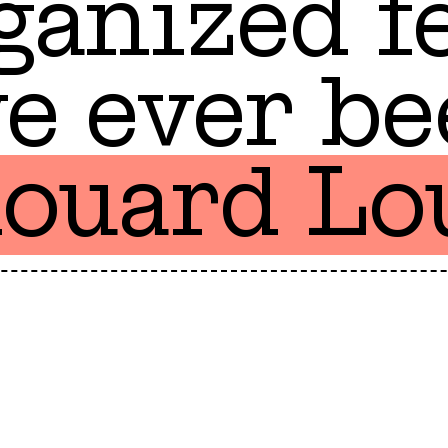
ganized fe
e ever be
ouard Lo