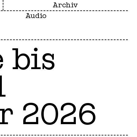
Archiv
Audio
e
bis
l
r 2026