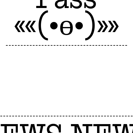
««(•ө•)»»