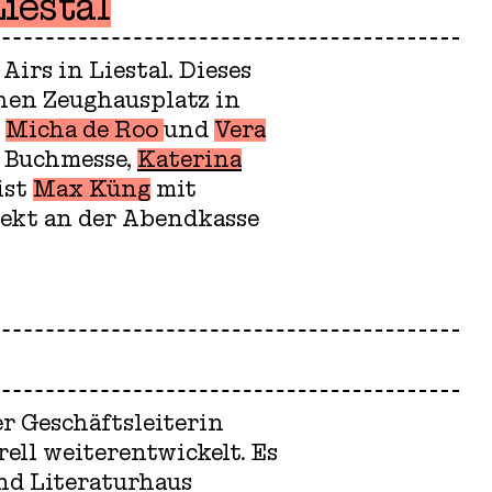
iestal
irs in Liestal. Dieses
chen Zeughausplatz in
,
Micha de Roo
und
Vera
r Buchmesse,
Katerina
ist
Max Küng
mit
rekt an der Abendkasse
er Geschäftsleiterin
ell weiterentwickelt. Es
und Literaturhaus