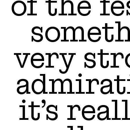
of the fe
someth
very str
admirat
it’s rea