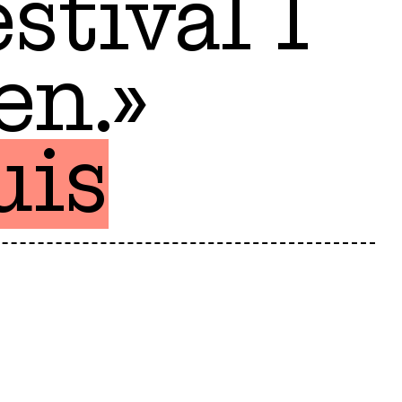
stival I
en.»
uis