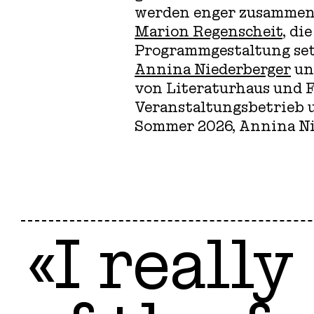
werden enger zusammeng
Marion Regenscheit
, di
Programmgestaltung setz
Annina Niederberger
u
von Literaturhaus und F
Veranstaltungsbetrieb u
Sommer 2026, Annina Ni
«I reall