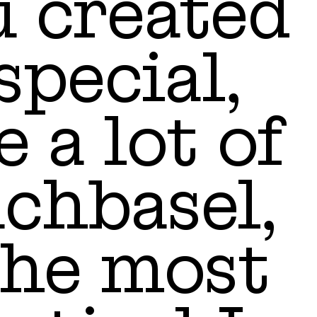
ou created
pecial,
 a lot of
chbasel,
 the most