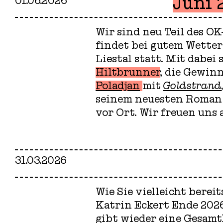
Juni 
01.06.2026
Wir sind neu Teil des O
findet bei gutem Wette
Liestal statt. Mit dabe
Hiltbrunner
, die Gewin
Poladjan
mit
Goldstrand
seinem neuesten Roma
vor Ort. Wir freuen uns
31.03.2026
Wie Sie vielleicht berei
Katrin Eckert Ende 2026
gibt wieder eine Gesamt