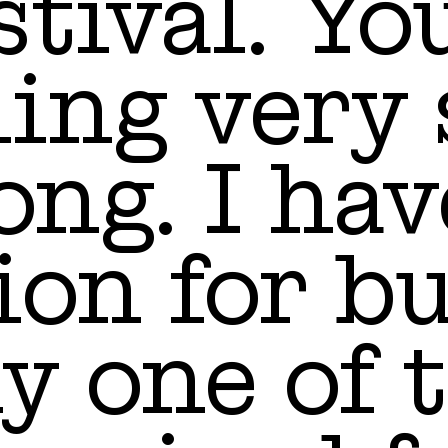
stival. Y
ing very s
ong. I have
ion for bu
lly one of