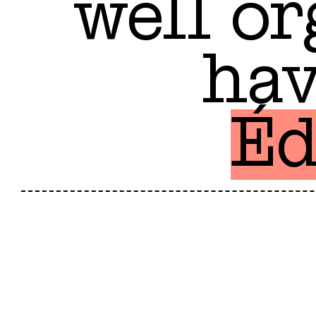
well or
hav
Éd