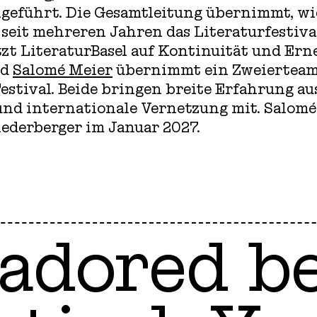
eführt. Die Gesamtleitung übernimmt, wie
e seit mehreren Jahren das Literaturfestival
t LiteraturBasel auf Kontinuität und Ern
nd
Salomé Meier
übernimmt ein Zweierteam
estival. Beide bringen breite Erfahrung au
nd internationale Vernetzung mit. Salomé
ederberger im Januar 2027.
y adored b