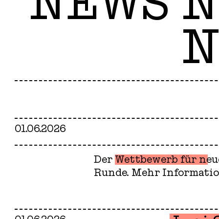
NEWS N
N
01.06.2026
Der
Wettbewerb für neu
Runde. Mehr Informatio