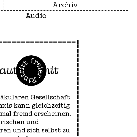
Archiv
Audio
rautheit mit
säkularen Gesellschaft
axis kann gleichzeitig
hmal fremd erscheinen.
erischen und
en und sich selbst zu