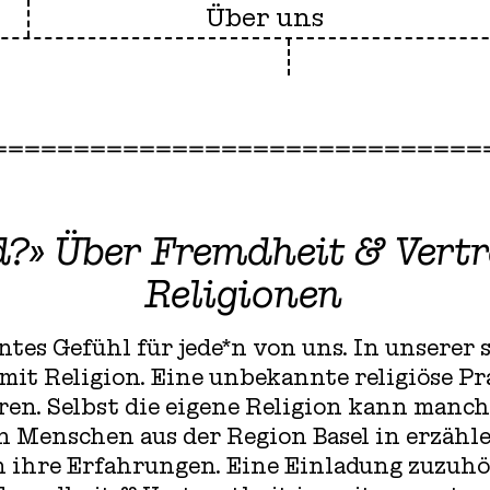
Über uns
d?» Über Fremdheit & Vert
free
Religionen
tes Gefühl für jede*n von uns. In unserer 
mit Religion. Eine unbekannte religiöse Pr
eren. Selbst die eigene Religion kann manc
n Menschen aus der Region Basel in erzähl
 ihre Erfahrungen. Eine Einladung zuzuhör