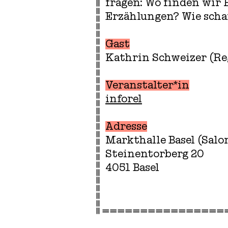
fragen: Wo finden wir 
Erzählungen? Wie scha
Gast
Kathrin Schweizer (Re
Veranstalter*in
inforel
Adresse
Markthalle Basel (Salo
Steinentorberg 20
4051 Basel