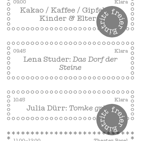
09.00
Klara
Kakao / Kaffee / Gipfeli für
Kinder & Eltern
09.45
Klara
Lena Studer:
Das Dorf der
Steine
10.45
Klara
Julia Dürr:
Tomke gräbt
11.00–12.00
Theater Basel