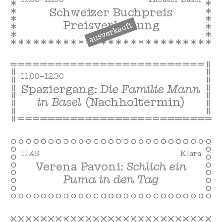
Schweizer Buchpreis
Preisverleihung
ausverkauft
11.00–12.30
Spaziergang:
Die Familie Mann
in Basel
(Nachholtermin)
11.45
Klara
Verena Pavoni:
Schlich ein
Puma in den Tag