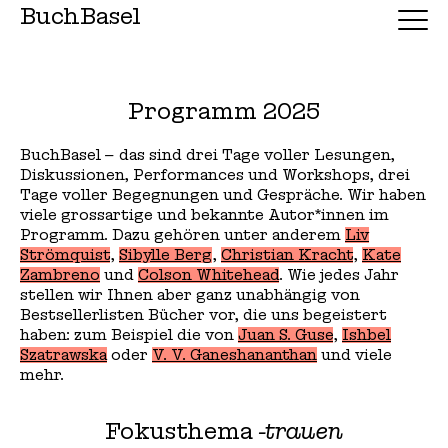
BuchBasel
Programm 2025
BuchBasel
–
das sind drei Tage voller Lesungen,
Diskussionen, Performances und Workshops, drei
Tage voller Begegnungen und Gespräche. Wir haben
viele grossartige und bekannte Autor*innen im
Programm. Dazu gehören unter anderem
Liv
Strömquist
,
Sibylle Berg
,
Christian Kracht
,
Kate
Zambreno
und
Colson Whitehead
. Wie jedes Jahr
stellen wir Ihnen aber ganz unabhängig von
Bestsellerlisten Bücher vor, die uns begeistert
haben: zum Beispiel die von
Juan S. Guse
,
Ishbel
Szatrawska
oder
V. V. Ganeshananthan
und viele
mehr.
Fokusthema
-trauen