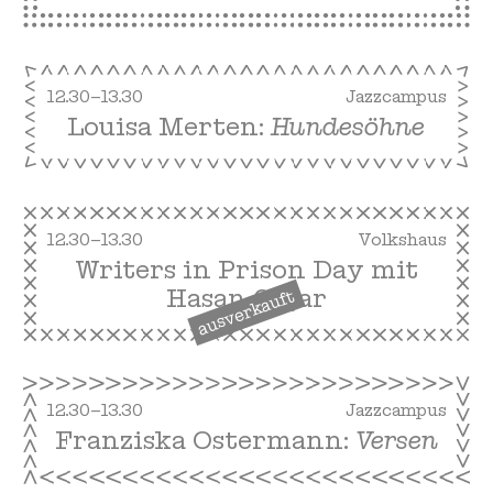
12.30–13.30
Jazzcampus
Louisa Merten:
Hundesöhne
12.30–13.30
Volkshaus
Writers in Prison Day mit
Hasan Coşar
ausverkauft
12.30–13.30
Jazzcampus
Franziska Ostermann:
Versen