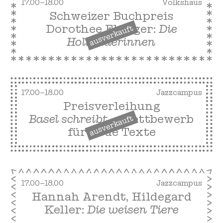
17.00–18.00
Volkshaus
Schweizer Buchpreis
Dorothee Elmiger:
Die
ausverkauft
Holländerinnen
17.00–18.00
Jazzcampus
Preisverleihung
Basel schreibt
– Wettbewerb
ausverkauft
für neue Texte
17.00–18.00
Jazzcampus
Hannah Arendt, Hildegard
Keller:
Die weisen Tiere