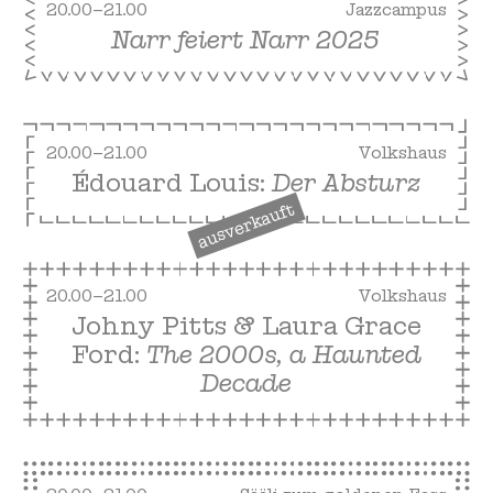
20.00–21.00
Jazzcampus
Narr feiert Narr 2025
free
20.00–21.00
Volkshaus
Édouard Louis:
Der Absturz
ausverkauft
20.00–21.00
Volkshaus
Johny Pitts & Laura Grace
Ford:
The 2000s, a Haunted
Decade