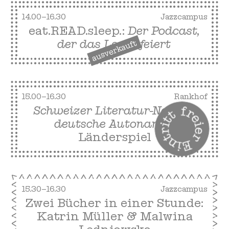
14.00–16.30
Jazzcampus
eat.READ.sleep.:
Der Podcast,
der das Lesen feiert
ausverkauft
15.00–16.30
Rankhof
Schweizer Literatur-Nati vs.
deutsche Autonama
:
Länderspiel
15.30–16.30
Jazzcampus
Zwei Bücher in einer Stunde:
Katrin Müller & Malwina