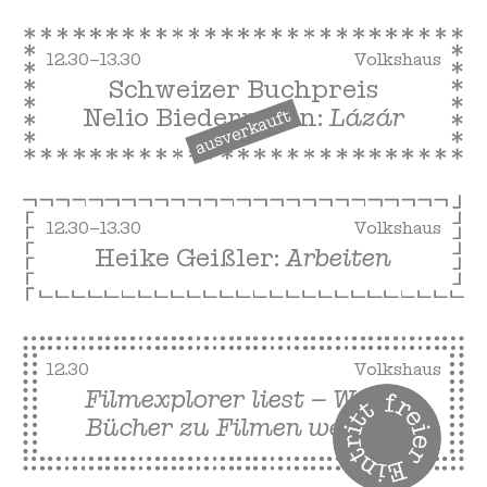
12.30–13.30
Volkshaus
Schweizer Buchpreis
Nelio Biedermann:
Lázár
ausverkauft
12.30–13.30
Volkshaus
Heike Geißler:
Arbeiten
12.30
Volkshaus
Filmexplorer liest – Wenn
Bücher zu Filmen werden