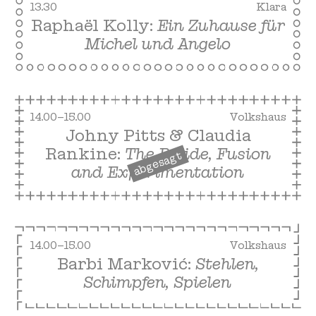
13.30
Klara
Raphaël Kolly:
Ein Zuhause für
Michel und Angelo
free
14.00–15.00
Volkshaus
Johny Pitts & Claudia
Rankine:
The B-Side, Fusion
abgesagt
and Experimentation
14.00–15.00
Volkshaus
Barbi Marković:
Stehlen,
Schimpfen, Spielen