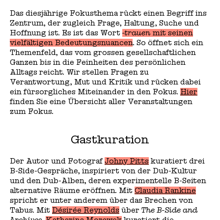
Das diesjährige Fokusthema rückt einen Begriff ins
Zentrum, der zugleich Frage, Haltung, Suche und
Hoffnung ist. Es ist das Wort
-trauen
mit seinen
vielfältigen Bedeutungsnuancen
. So öffnet sich ein
Themenfeld, das vom grossen gesellschaftlichen
Ganzen bis in die Feinheiten des persönlichen
Alltags reicht. Wir stellen Fragen zu
Verantwortung, Mut und Kritik und rücken dabei
ein fürsorgliches Miteinander in den Fokus.
Hier
finden Sie eine Übersicht aller Veranstaltungen
zum Fokus.
Gastkuration
Der Autor und Fotograf
Johny Pitts
kuratiert drei
B-Side-Gespräche, inspiriert von der Dub-Kultur
und den Dub-Alben, deren experimentelle B-Seiten
alternative Räume eröffnen. Mit
Claudia Rankine
spricht er unter anderem über das Brechen von
Tabus. Mit
Désirée Reynolds
über
The B-Side and
Archives.
Katharina Morawek
kuratiert die