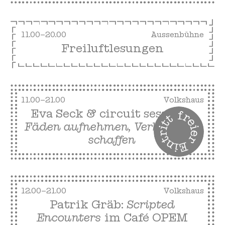
11.00–20.00
Aussenbühne
Freiluftlesungen
11.00–21.00
Volkshaus
Eva Seck & circuit sessions:
Fäden aufnehmen, Verbindung
schaffen
12.00–21.00
Volkshaus
Patrik Gräb:
Scripted
Encounters
im Café OPEM