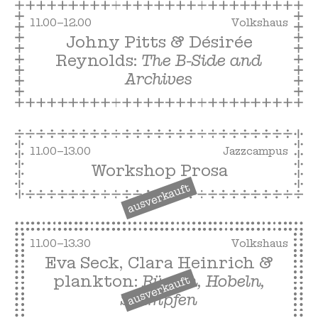
11.00–12.00
Volkshaus
Johny Pitts & Désirée
Reynolds:
The B-Side and
Archives
11.00–13.00
Jazzcampus
Workshop Prosa
ausverkauft
11.00–13.30
Volkshaus
Eva Seck, Clara Heinrich &
plankton:
Rüsten, Hobeln,
ausverkauft
Stampfen