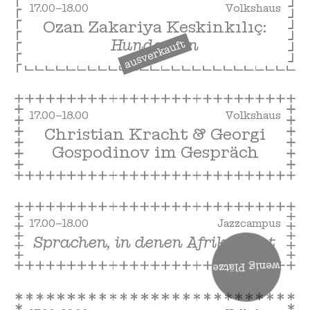
17.00–18.00
Volkshaus
Ozan Zakariya Keskinkılıç:
Hundesohn
ausverkauft
17.00–18.00
Volkshaus
Christian Kracht & Georgi
Gospodinov im Gespräch
17.00–18.00
Jazzcampus
wenig Plätze
Sprachen, in denen Afrika liest