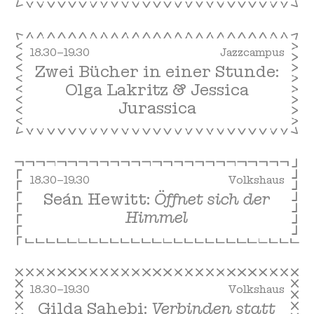
18.30–19.30
Jazzcampus
Zwei Bücher in einer Stunde:
Olga Lakritz & Jessica
Jurassica
18.30–19.30
Volkshaus
Seán Hewitt:
Öffnet sich der
Himmel
18.30–19.30
Volkshaus
Gilda Sahebi:
Verbinden statt