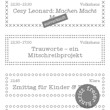
12.30–13.30
Volkshaus
Cesy Leonard:
Machen Macht
Mut
ausverkauft
12.30–17.00
Volkshaus
Trauworte – ein
Mitschreibprojekt
12.45
Klara
Zmittag für Kinder & Eltern