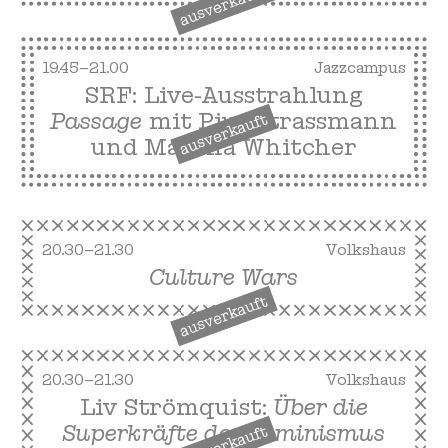
ausverkauft
19.45–21.00
Jazzcampus
SRF: Live-Ausstrahlung
Passage
mit Pius Strassmann
ausverkauft
und Marena Whitcher
20.30–21.30
Volkshaus
Culture Wars
ausverkauft
20.30–21.30
Volkshaus
Liv Strömquist:
Über die
Superkräfte des Feminismus
ausverkauft