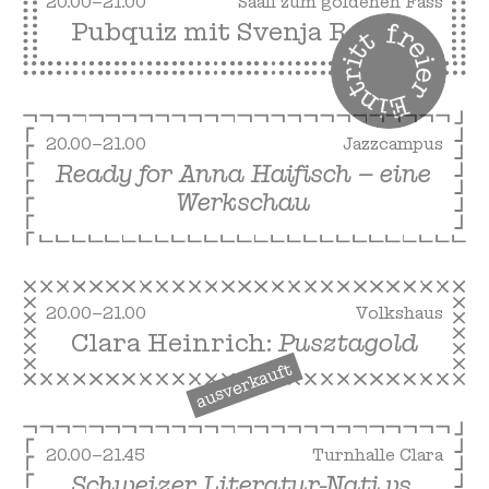
20.00–21.00
Sääli zum goldenen Fass
Pubquiz mit Svenja Reiner
20.00–21.00
Jazzcampus
Ready for Anna Haifisch – eine
Werkschau
20.00–21.00
Volkshaus
Clara Heinrich:
Pusztagold
ausverkauft
20.00–21.45
Turnhalle Clara
Schweizer Literatur-Nati vs.