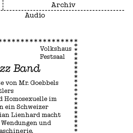
Archiv
Audio
Volkshaus
Festsaal
azz Band
te von Mr. Goebbels
tlers
nd Homosexuelle im
n ein Schweizer
emian Lienhard macht
nd Wendungen und
aschinerie.