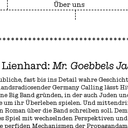
Über uns
 Lienhard:
Mr. Goebbels J
ubliche, fast bis ins Detail wahre Geschich
landsradiosender Germany Calling lässt Hi
ne Big Band gründen, in der auch Juden u
e um ihr Überleben spielen. Und mittendri
nen Roman über die Band schreiben soll. D
es Spiel mit wechselnden Perspektiven u
die perfiden Mechanismen der Propagandam