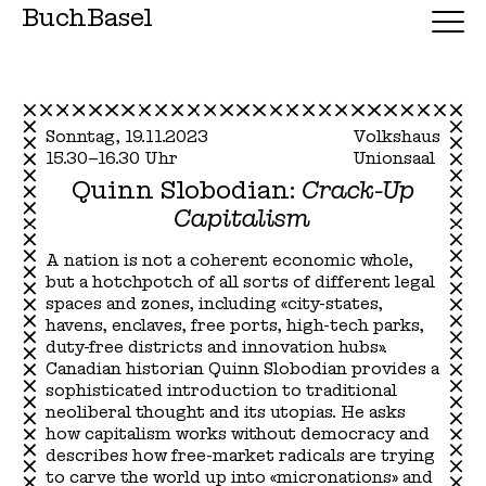
BuchBasel
Sonntag, 19.11.2023
Volkshaus
15.30–16.30 Uhr
Unionsaal
Quinn Slobodian:
Crack-Up
Capitalism
A nation is not a coherent economic whole,
but a hotchpotch of all sorts of different legal
spaces and zones, including «city-states,
havens, enclaves, free ports, high-tech parks,
duty-free districts and innovation hubs».
Canadian historian Quinn Slobodian provides a
sophisticated introduction to traditional
neoliberal thought and its utopias. He asks
how capitalism works without democracy and
describes how free-market radicals are trying
to carve the world up into «micronations» and