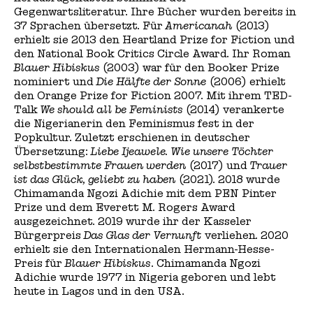
Gegenwartsliteratur. Ihre Bücher wurden bereits in
37 Sprachen übersetzt. Für
Americanah
(2013)
erhielt sie 2013 den Heartland Prize for Fiction und
den National Book Critics Circle Award. Ihr Roman
Blauer Hibiskus
(2003) war für den Booker Prize
nominiert und
Die Hälfte der Sonne
(2006) erhielt
den Orange Prize for Fiction 2007. Mit ihrem TED-
Talk
We should all be Feminists
(2014) verankerte
die Nigerianerin den Feminismus fest in der
Popkultur. Zuletzt erschienen in deutscher
Übersetzung:
Liebe Ijeawele. Wie unsere Töchter
selbstbestimmte Frauen werden
(2017) und
Trauer
ist das Glück, geliebt zu haben
(2021). 2018 wurde
Chimamanda Ngozi Adichie mit dem PEN Pinter
Prize und dem Everett M. Rogers Award
ausgezeichnet. 2019 wurde ihr der Kasseler
Bürgerpreis
Das Glas der Vernunft
verliehen. 2020
erhielt sie den Internationalen Hermann-Hesse-
Preis für
Blauer Hibiskus
. Chimamanda Ngozi
Adichie wurde 1977 in Nigeria geboren und lebt
heute in Lagos und in den USA.