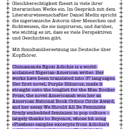
Gleichberechtigkeit fliesst in viele ihrer
literarischen Werke ein. Im Gespräch mit dem
Literaturwissenschaftler Daniel Medin spricht
die nigerianische Autorin über Menschen und
Sichtweisen, die sie inspirieren, und darüber,
wie wichtig es ist, dass es viele Perspektiven
und Geschichten gibt.
Mit Simultanübersetzung ins Deutsche über
Kopfhörer.
Chimamanda Ngozi Adichie is a world-
acclaimed Nigerian-American writer. Her
works have been translated into 37 languages.
Her first novel, Purple Hibiscus, made it
straight onto the longlist for the Man Booker
Prize, the novel Americanah won her an
American National Book Critics Circle Award,
and her essay We Should All Be Feminists
firmly embedded feminism in pop culture –
largely thanks to Beyoncé, whose hit song
«Flawless» samples excerpts from Adichie’s