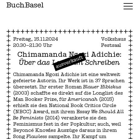
BuchBasel
Freitag, 15.11.2024
Volkshaus
20.30–21.30 Uhr
Festsaal
Chimamanda Ngozi Adichie:
ausverkauft
Über das Lesen im Schreiben
Chimamanda Ngozi Adichie ist eine weltweit
gefeierte Autorin. Ihr Werk ist in 37 Sprachen
übersetzt. Ihr erster Roman
Blauer Hibiskus
(2003) schaffte es direkt auf die Longlist des
Man Booker Prize, für
Americanah
(2015)
erhielt sie den National Book Critics Circle
(NBCC) Award, mit ihrem Essay
We Should All
Be Feminists
(2014) verankerte sie den
Feminismus fest in der Popkultur; auch, weil
Beyoncé Knowles Auszüge daraus in ihrem
Song
Flawless
sampelte. Ihr Kampf um