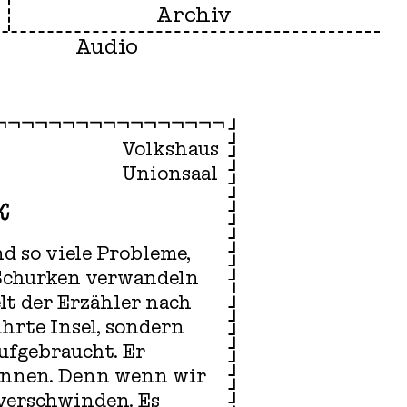
Archiv
Audio
Volkshaus
Unionsaal
k
nd so viele Probleme,
n Schurken verwandeln
lt der Erzähler nach
ührte Insel, sondern
aufgebraucht. Er
r*innen. Denn wenn wir
verschwinden. Es