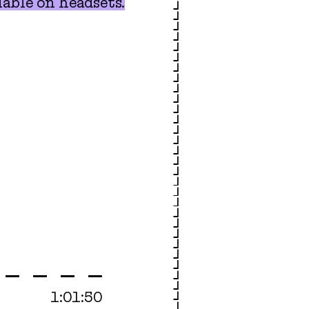
able on headsets.
1:01:50