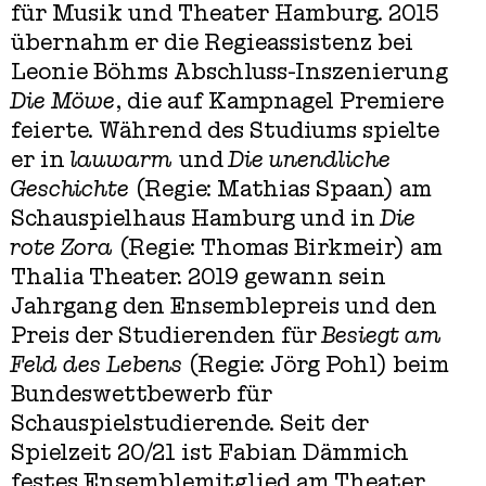
für Musik und Theater Hamburg. 2015
übernahm er die Regieassistenz bei
Leonie Böhms Abschluss-Inszenierung
Die Möwe
, die auf Kampnagel Premiere
feierte. Während des Studiums spielte
er in
lauwarm
und
Die unendliche
Geschichte
(Regie: Mathias Spaan) am
Schauspielhaus Hamburg und in
Die
rote Zora
(Regie: Thomas Birkmeir) am
Thalia Theater. 2019 gewann sein
Jahrgang den Ensemblepreis und den
Preis der Studierenden für
Besiegt am
Feld des Lebens
(Regie: Jörg Pohl) beim
Bundeswettbewerb für
Schauspielstudierende. Seit der
Spielzeit 20/21 ist Fabian Dämmich
festes Ensemblemitglied am Theater