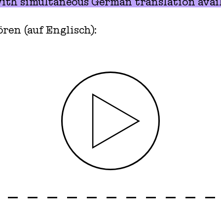
ith simultaneous German translation avail
en (auf Englisch):
Play