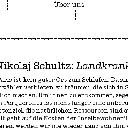
Über uns
Nikolaj Schultz:
Landkran
aris ist kein guter Ort zum Schlafen. Da si
zähler verbieten, zu träumen, die sich i
glich machen. Um ihnen zu entkommen, sege
h Porquerolles ist nicht länger eine unber
stenziel, die natürlichen Ressourcen sind 
heit geht auf die Kosten der Inselbewohne
aren, werden wir nie wieder ganz von ihm 