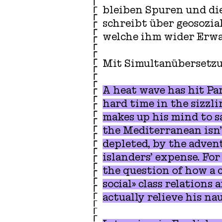
bleiben Spuren und die
schreibt über geosozia
welche ihm wider Erwa
Mit Simultanübersetzu
A heat wave has hit Par
hard time in the sizzli
makes up his mind to sa
the Mediterranean isn’t
depleted, by the advent
islanders’ expense. For
the question of how a 
social» class relations
actually relieve his nau