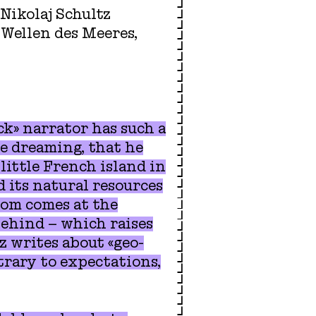
Nikolaj Schultz
 Wellen des Meeres,
ck» narrator has such a
one dreaming, that he
 little French island in
d its natural resources
dom comes at the
behind – which raises
z writes about «geo-
ntrary to expectations,