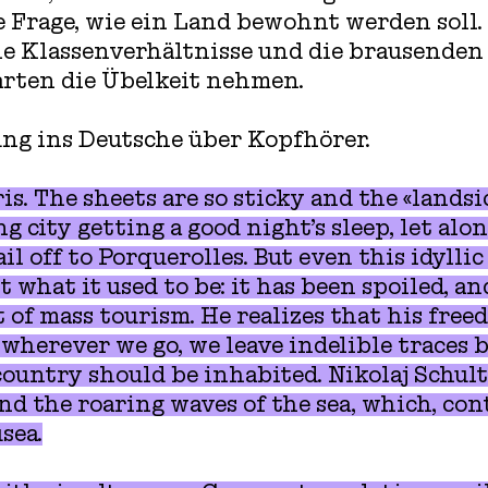
 Frage, wie ein Land bewohnt werden soll. 
le Klassenverhältnisse und die brausenden
rten die Übelkeit nehmen.
ng ins Deutsche über Kopfhörer.
is. The sheets are so sticky and the «landsi
ng city getting a good night’s sleep, let al
il off to Porquerolles. But even this idyllic
 what it used to be: it has been spoiled, an
 of mass tourism. He realizes that his free
 wherever we go, we leave indelible traces 
country should be inhabited. Nikolaj Schult
 and the roaring waves of the sea, which, co
sea.