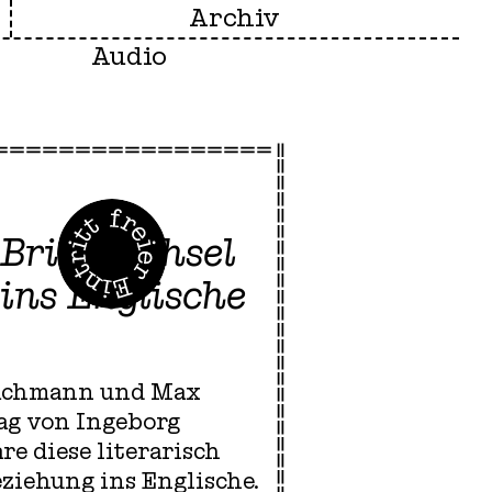
Archiv
Audio
 Briefwechsel
ins Englische
 Bachmann und Max
tag von Ingeborg
e diese literarisch
ziehung ins Englische.