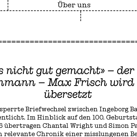
Über uns
s nicht gut gemacht» – der
free
hmann – Max Frisch wird 
übersetzt
esperrte Briefwechsel zwischen Ingeborg
entlicht. Im Hinblick auf den 100. Geburts
 übertragen Chantal Wright und Simon Par
h relevante Chronik einer misslungenen Be