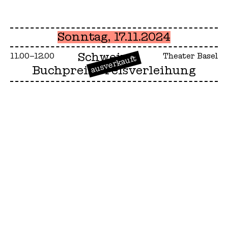
Sonntag, 17.11.2024
Schweizer
11.00–12.00
Theater Basel
ausverkauft
Buchpreis Preisverleihung