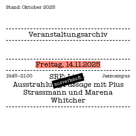
Stand: Oktober 2025
Veranstaltungsarchiv
Freitag, 14.11.2025
SRF: Live-
19.45–21.00
Jazzcampus
ausverkauft
Ausstrahlung
Passage
mit Pius
Strassmann und Marena
Whitcher