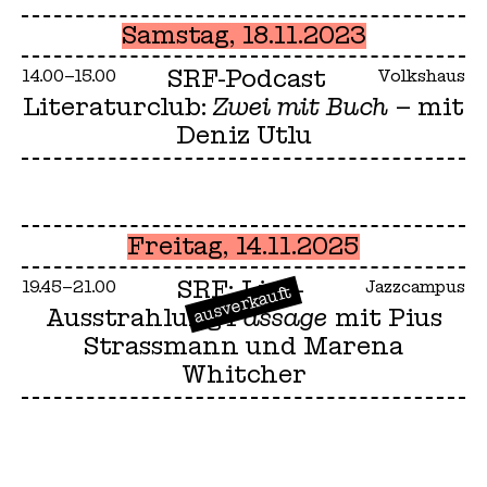
Samstag, 18.11.2023
SRF-Podcast
14.00–15.00
Volkshaus
Literaturclub:
Zwei mit Buch
– mit
Deniz Utlu
Freitag, 14.11.2025
SRF: Live-
19.45–21.00
Jazzcampus
ausverkauft
Ausstrahlung
Passage
mit Pius
Strassmann und Marena
Whitcher