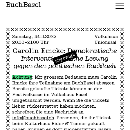
BuchBasel
Samstag, 18.11.2023
Volkshaus
20.00–21.00 Uhr
Unionsaal
Carolin Emcke:
Demokratische
abgesagt
Intervention – Eine Lesung
gegen den politischen Backlash
Achtung
: Mit grossem Bedauern muss Carolin
Emcke ihre Teilnahme am BuchBasel absagen.
Bereits gekaufte Tickets können an der
Festivalkasse im Volkshaus Basel
umgetauscht werden. Wenn Sie die Tickets
lieber rückerstattet haben möchten,
schreiben Sie eine Nachricht an
info@buchbasel.ch
. Personen, die ihr Ticket
beim Kulturhaus Bider & Tanner gekauft
haben, können es dort rückerstatten lassen.