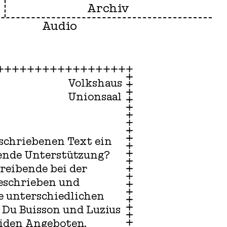
Archiv
Audio
Volkshaus
Unionsaal
eschriebenen Text ein
ende Unterstützung?
hreibende bei der
geschrieben und
e unterschiedlichen
c Du Buisson und Luzius
eiden Angeboten.