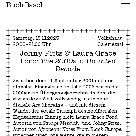
BuchBasel
Samstag, 15.11.2025
Volkshaus
20.00–21.00 Uhr
Galeriesaal
Johny Pitts & Laura Grace
Ford:
The 2000s, a Haunted
Decade
Zwischen dem 11. September 2001 und der
globalen Finanzkrise im Jahr 2008 waren die
2000er ein Übergangsjahrzehnt, in dem die
alte analoge Welt vollständig in die neue
digitale Ära überging – und mit diesem
Wandel der totale Triumph des neoliberalen
Kapitalismus Einzug hielt. Laura Grace Ford,
Autorin von
Savage Messiah
, und Johny Pitts,
Autor von
Afropean: Notes From Black Europe,
sprechen über ihre Werke, die in diesem