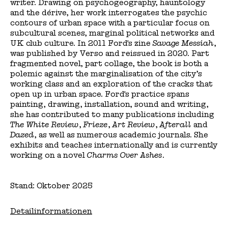
writer. Drawing on psychogeography, hauntology
and the dérive, her work interrogates the psychic
contours of urban space with a particular focus on
subcultural scenes, marginal political networks and
UK club culture. In 2011 Ford's zine
Savage Messiah
,
was published by Verso and reissued in 2020. Part
fragmented novel, part collage, the book is both a
polemic against the marginalisation of the city’s
working class and an exploration of the cracks that
open up in urban space. Ford's practice spans
painting, drawing, installation, sound and writing,
she has contributed to many publications including
The White Review
,
Frieze
,
Art Review
,
Afterall
and
Dazed
, as well as numerous academic journals. She
exhibits and teaches internationally and is currently
working on a novel
Charms Over Ashes
.
Stand: Oktober 2025
Detailinformationen