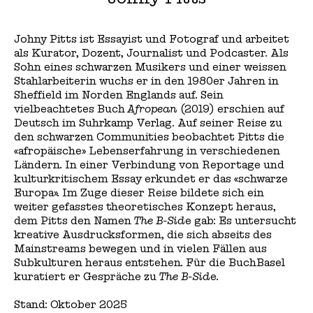
Johny Pitts ist Essayist und Fotograf und arbeitet
als Kurator, Dozent, Journalist und Podcaster. Als
Sohn eines schwarzen Musikers und einer weissen
Stahlarbeiterin wuchs er in den 1980er Jahren in
Sheffield im Norden Englands auf. Sein
vielbeachtetes Buch
Afropean
(2019) erschien auf
Deutsch im Suhrkamp Verlag. Auf seiner Reise zu
den schwarzen Communities beobachtet Pitts die
«afropäische» Lebenserfahrung in verschiedenen
Ländern. In einer Verbindung von Reportage und
kulturkritischem Essay erkundet er das «schwarze
Europa». Im Zuge dieser Reise bildete sich ein
weiter gefasstes theoretisches Konzept heraus,
dem Pitts den Namen
The B-Sid
e gab: Es untersucht
kreative Ausdrucksformen, die sich abseits des
Mainstreams bewegen und in vielen Fällen aus
Subkulturen heraus entstehen. Für die BuchBasel
kuratiert er Gespräche zu
The B-Sid
e.
Stand: Oktober 2025