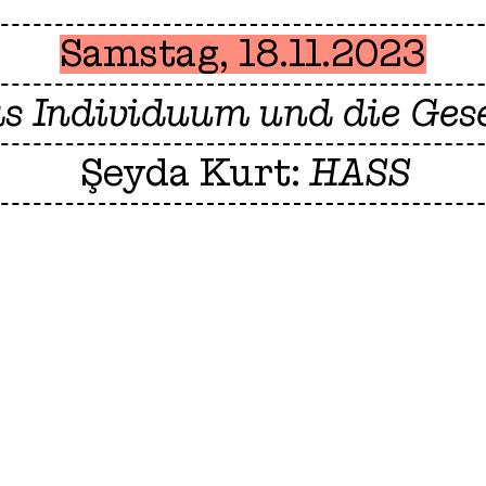
Samstag, 18.11.2023
as Individuum und die Gese
Şeyda Kurt:
HASS