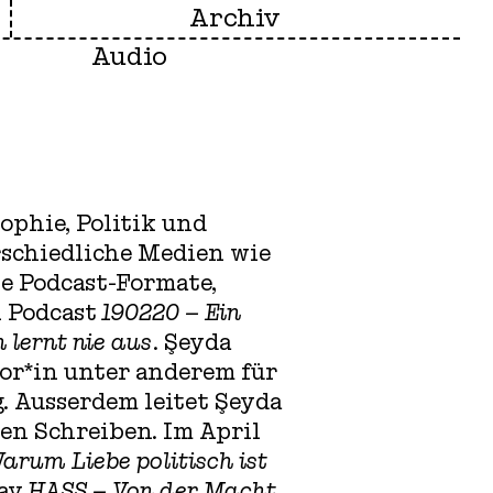
Archiv
Audio
ophie, Politik und
rschiedliche Medien wie
e Podcast-Formate,
l Podcast
190220 – Ein
 lernt nie aus
. Şeyda
tor*in unter anderem für
. Ausserdem leitet Şeyda
en Schreiben. Im April
arum Liebe politisch ist
say
HASS – Von der Macht