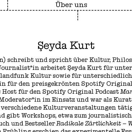
Über uns
Şeyda Kurt
n) schreibt und spricht über Kultur, Philos
Journalist*in arbeitet Şeyda Kurt für unte
landfunk Kultur sowie für unterschiedlich
in für den preisgekrönten Spotify Origina
 Host für den Spotify Original Podcast
Man
s Moderator*in im Einsatz und war als Kura
 verschiedene Kulturveranstaltungen tätig
d gibt Workshops, etwa zum journalistisch
uch und Bestseller
Radikale Zärtlichkeit – W
Im Frühling erschien das experimentelle Es