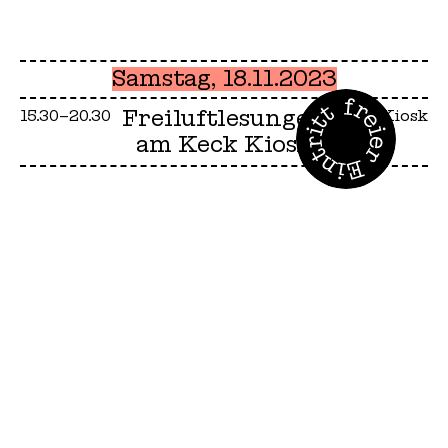
Samstag, 18.11.2023
Freiluftlesungen
15.30–20.30
Keck Kiosk
am Keck Kiosk