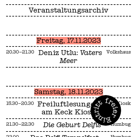
Veranstaltungsarchiv
Freitag, 17.11.2023
Deniz Utlu:
Vaters
20.30–21.30
Volkshaus
Meer
Samstag, 18.11.2023
Freiluftlesungen
15.30–20.30
Keck Kiosk
am Keck Kiosk
Die Geburt Delfis
21.30–22.30
Humbug
23.00
Humbug